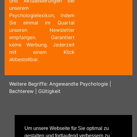
und Aktualisierungen bei
unserem
Psychologielexikon, indem
Sie einmal im Quartal
unseren Newsletter
empfangen. Garantiert
keine Werbung. Jederzeit
mit einem Klick
abbestellbar.
Weitere Begriffe:
Angewandte Psychologie
|
Bechterew
|
Gültigkeit
Um unsere Webseite für Sie optimal zu
gestalten und fortlaufend verbessern zu