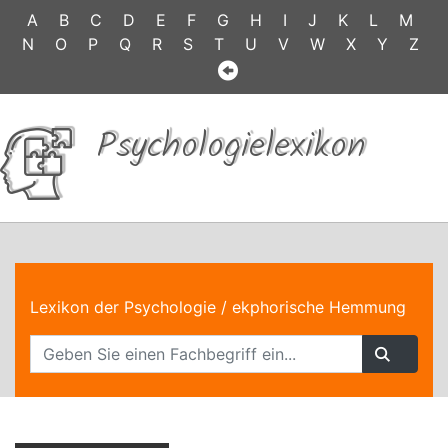
A
B
C
D
E
F
G
H
I
J
K
L
M
N
O
P
Q
R
S
T
U
V
W
X
Y
Z
Psychologielexikon
Lexikon der Psychologie
/ ekphorische Hemmung