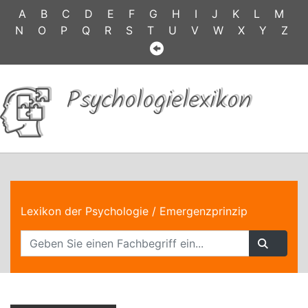
A
B
C
D
E
F
G
H
I
J
K
L
M
N
O
P
Q
R
S
T
U
V
W
X
Y
Z
Psychologielexikon
Lexikon der Psychologie
/ Emergenzprinzip