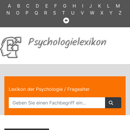
A
B
C
D
E
F
G
H
I
J
K
L
M
N
O
P
Q
R
S
T
U
V
W
X
Y
Z
Psychologielexikon
Lexikon der Psychologie
/ Fragealter