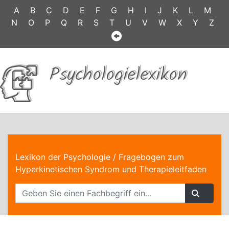
A
B
C
D
E
F
G
H
I
J
K
L
M
N
O
P
Q
R
S
T
U
V
W
X
Y
Z
Psychologielexikon
Lexikon der Psychologie
/ Fragebogen zum
Hyperkinetischen Syndrom und Therapieleitfaden