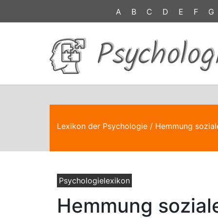
A
B
C
D
E
F
G
Psycholog
Lexikon der Psychologie
/ Hemmung sozial
Psychologielexikon
Hemmung sozial