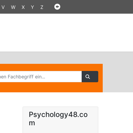
V
W
X
Y
Z
Psychology48.co
m