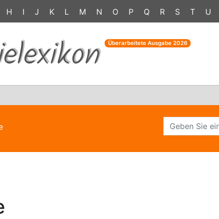
H
I
J
K
L
M
N
O
P
Q
R
S
T
U
ielexikon
Überarbeitete Ausgabe
2026
e
e