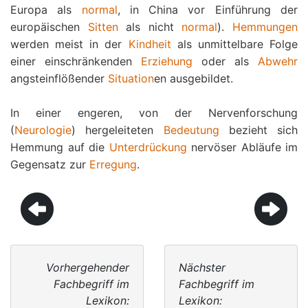
Europa als
normal
, in China vor Einführung der
europäischen
Sitten
als nicht
normal
).
Hemmungen
werden meist in der
Kindheit
als unmittelbare Folge
einer einschränkenden
Erziehung
oder als
Abwehr
angsteinflößender
Situation
en ausgebildet.
In einer engeren, von der Nervenforschung
(
Neurologie
) hergeleiteten
Bedeutung
bezieht sich
Hemmung auf die
Unterdrückung
nervöser Abläufe im
Gegensatz zur
Erregung
.
Vorhergehender
Nächster
Fachbegriff im
Fachbegriff im
Lexikon:
Lexikon: