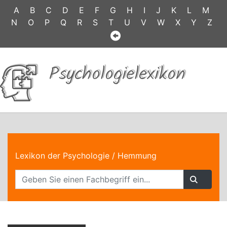
A
B
C
D
E
F
G
H
I
J
K
L
M
N
O
P
Q
R
S
T
U
V
W
X
Y
Z
Psychologielexikon
Lexikon der Psychologie
/ Hemmung