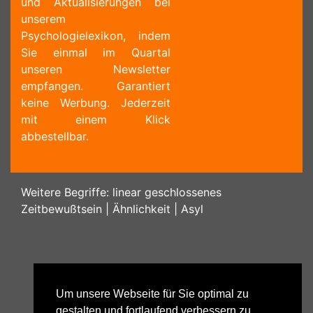
und Aktualisierungen bei
unserem
Psychologielexikon, indem
Sie einmal im Quartal
unseren Newsletter
empfangen. Garantiert
keine Werbung. Jederzeit
mit einem Klick
abbestellbar.
Weitere Begriffe:
linear geschlossenes
Zeitbewußtsein
|
Ähnlichkeit
|
Asyl
Um unsere Webseite für Sie optimal zu
gestalten und fortlaufend verbessern zu