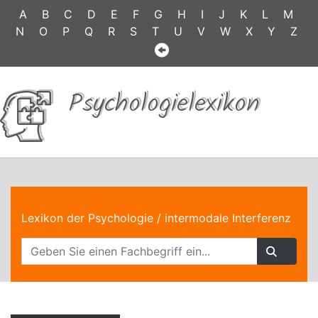
A
B
C
D
E
F
G
H
I
J
K
L
M
N
O
P
Q
R
S
T
U
V
W
X
Y
Z
Psychologielexikon
Lexikon der Psychologie
/ intermodale Interferenz