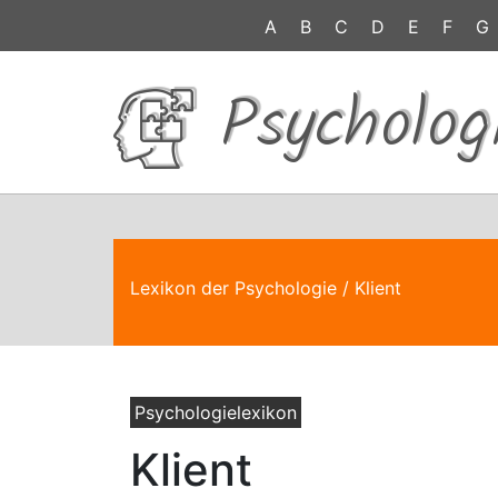
A
B
C
D
E
F
G
Psycholog
Lexikon der Psychologie
/ Klient
Psychologielexikon
Klient