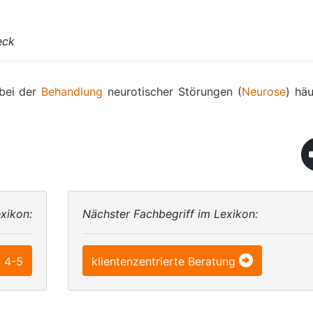
eck
bei der
Behandlung
neurotischer Störungen (
Neurose
) häu
xikon:
Nächster Fachbegriff im Lexikon:
I 4-5
klientenzentrierte Beratung