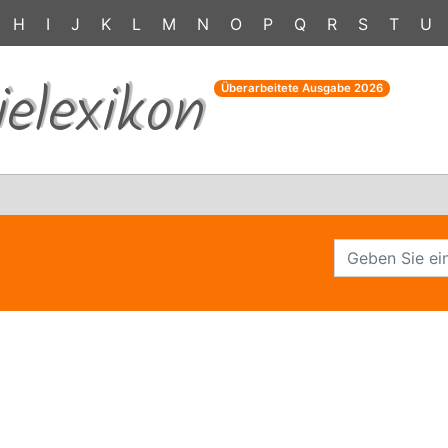
H
I
J
K
L
M
N
O
P
Q
R
S
T
U
ielexikon
Überarbeitete Ausgabe
2026