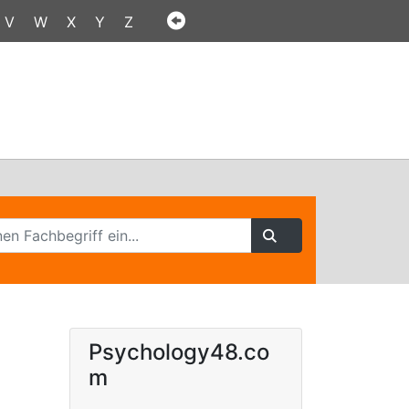
V
W
X
Y
Z
Psychology48.co
m