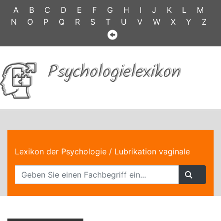
A
B
C
D
E
F
G
H
I
J
K
L
M
N
O
P
Q
R
S
T
U
V
W
X
Y
Z
Psychologielexikon
Lexikon der Psychologie
/ Lubrikation vaginale