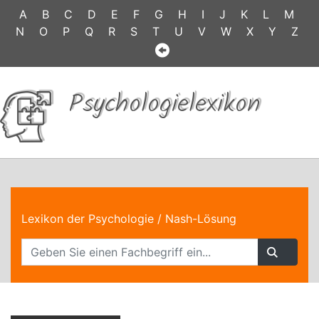
A
B
C
D
E
F
G
H
I
J
K
L
M
N
O
P
Q
R
S
T
U
V
W
X
Y
Z
Psychologielexikon
Lexikon der Psychologie
/ Nash-Lösung