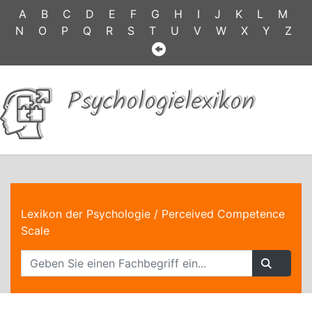
A
B
C
D
E
F
G
H
I
J
K
L
M
N
O
P
Q
R
S
T
U
V
W
X
Y
Z
Psychologielexikon
Lexikon der Psychologie
/ Perceived Competence
Scale