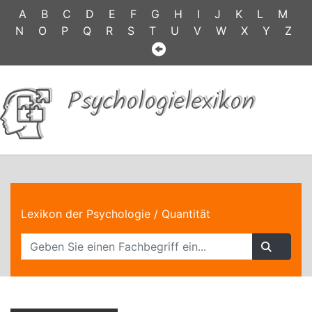
A
B
C
D
E
F
G
H
I
J
K
L
M
N
O
P
Q
R
S
T
U
V
W
X
Y
Z
Psychologielexikon
Lexikon der Psychologie
/ Quantität