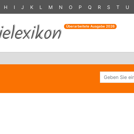
H
I
J
K
L
M
N
O
P
Q
R
S
T
U
ielexikon
Überarbeitete Ausgabe
2026