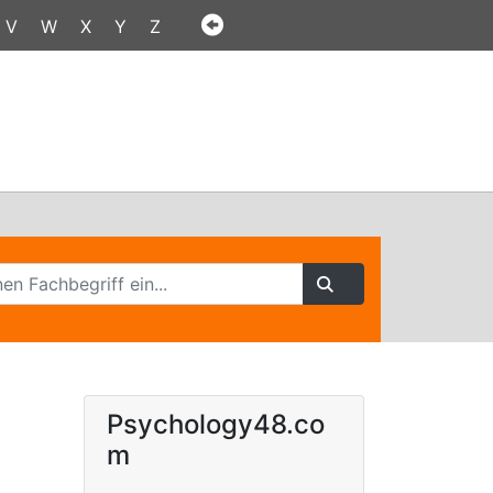
V
W
X
Y
Z
Psychology48.co
m