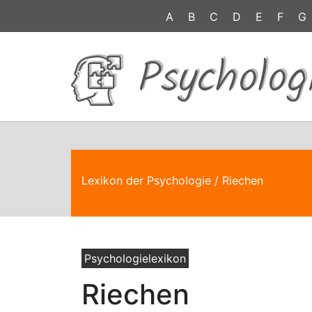
A
B
C
D
E
F
G
Psycholog
Lexikon der Psychologie
/ Riechen
Psychologielexikon
Riechen