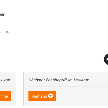
mer
ssion
.
xikon:
Nächster Fachbegriff im Lexikon:
sinne
Riemann