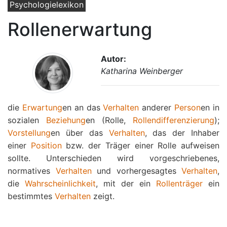
Psychologielexikon
Rollenerwartung
Autor:
Katharina Weinberger
die
Erwartung
en an das
Verhalten
anderer
Person
en in
sozialen
Beziehung
en (Rolle,
Rollendifferenzierung
);
Vorstellung
en über das
Verhalten
, das der Inhaber
einer
Position
bzw. der Träger einer Rolle aufweisen
sollte. Unterschieden wird vorgeschriebenes,
normatives
Verhalten
und vorhergesagtes
Verhalten
,
die
Wahrscheinlichkeit
, mit der ein
Rollenträger
ein
bestimmtes
Verhalten
zeigt.