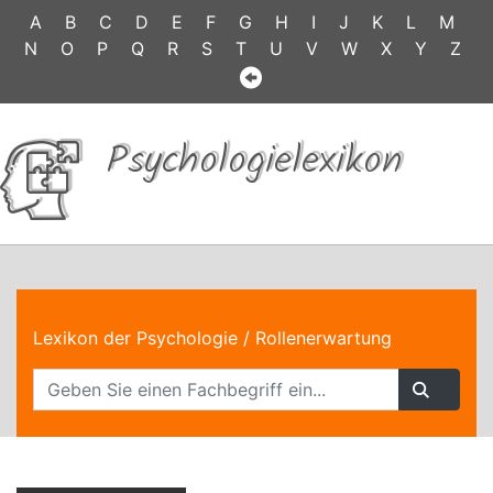
A
B
C
D
E
F
G
H
I
J
K
L
M
N
O
P
Q
R
S
T
U
V
W
X
Y
Z
Psychologielexikon
Lexikon der Psychologie
/ Rollenerwartung