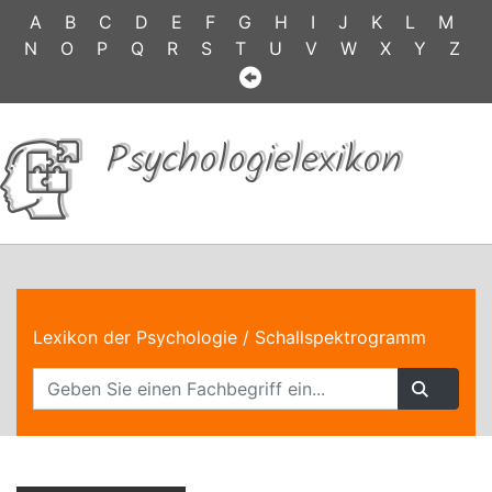
A
B
C
D
E
F
G
H
I
J
K
L
M
N
O
P
Q
R
S
T
U
V
W
X
Y
Z
Psychologielexikon
Lexikon der Psychologie
/ Schallspektrogramm