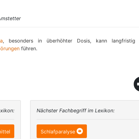
Amstetter
ka
, besonders in überhöhter Dosis, kann langfristig
törungen
führen.
xikon:
Nächster Fachbegriff im Lexikon:
ittel
Schlafparalyse