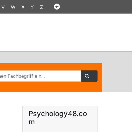
V
W
X
Y
Z
Psychology48.co
m