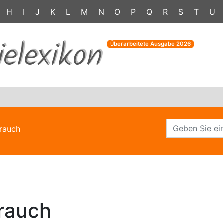
H
I
J
K
L
M
N
O
P
Q
R
S
T
U
ielexikon
Überarbeitete Ausgabe
2026
brauch
rauch