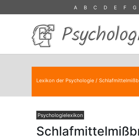
A
B
C
D
E
F
G
Psycholog
Lexikon der Psychologie
/ Schlafmittelmiß
Psychologielexikon
Schlafmittelmißb