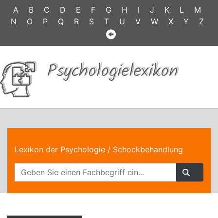
A
B
C
D
E
F
G
H
I
J
K
L
M
N
O
P
Q
R
S
T
U
V
W
X
Y
Z
Psychologielexikon
Lexikon der Psychologie
/ Schockbehandlung