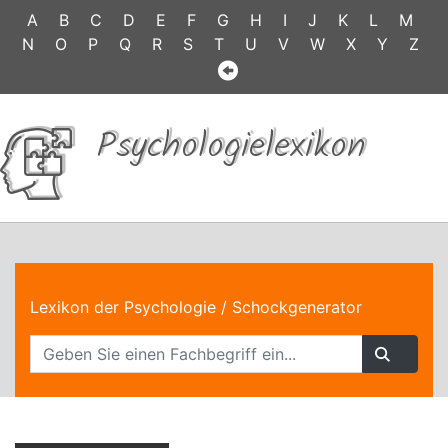
A
B
C
D
E
F
G
H
I
J
K
L
M
N
O
P
Q
R
S
T
U
V
W
X
Y
Z
Psychologielexikon
Lexikon der Psychologie
/ Schockgenerator