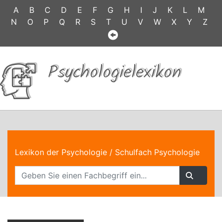
A
B
C
D
E
F
G
H
I
J
K
L
M
N
O
P
Q
R
S
T
U
V
W
X
Y
Z
Psychologielexikon
Lexikon der Psychologie
/ Schulfach Psychologie