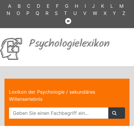
A
B
C
D
E
F
G
H
I
J
K
L
M
N
O
P
Q
R
S
T
U
V
W
X
Y
Z
Psychologielexikon
Lexikon der Psychologie
/ sekundäres
Willenserlebnis