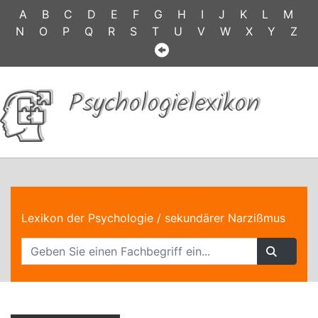
A
B
C
D
E
F
G
H
I
J
K
L
M
N
O
P
Q
R
S
T
U
V
W
X
Y
Z
Psychologielexikon
Lexikon der Psychologie
/ sekundärer Narzißmus