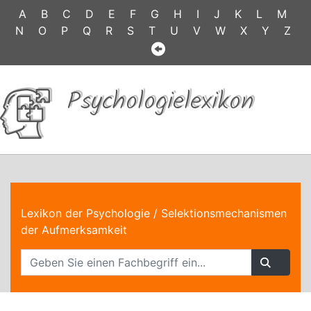
A
B
C
D
E
F
G
H
I
J
K
L
M
N
O
P
Q
R
S
T
U
V
W
X
Y
Z
Psychologielexikon
Lexikon der Psychologie
/ Selektionsmechanismen
der Aufmerksamkeit