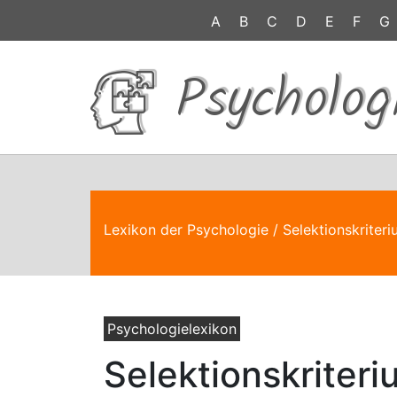
A
B
C
D
E
F
G
Psycholog
Lexikon der Psychologie
/ Selektionskriter
Psychologielexikon
Selektionskriter