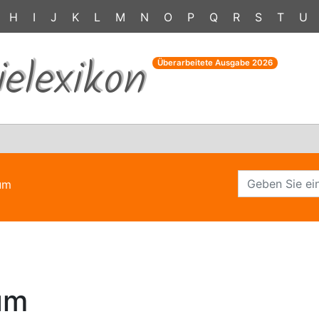
H
I
J
K
L
M
N
O
P
Q
R
S
T
U
ielexikon
Überarbeitete Ausgabe
2026
ium
ium