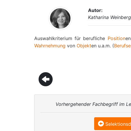
Autor:
Katharina Weinberg
Auswahlkriterium für berufliche
Position
en
Wahrnehmung
von
Objekt
en u.a.m. (
Berufse
Vorhergehender Fachbegriff im Le
Selektions