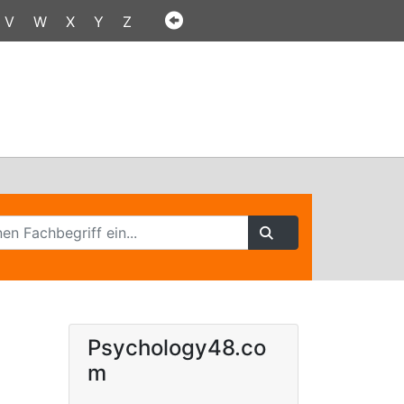
V
W
X
Y
Z
Psychology48.co
m