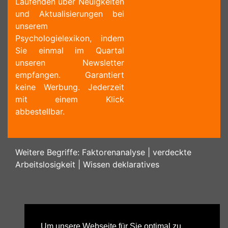
Laufenden über Neuigkeiten
und Aktualisierungen bei
unserem
Psychologielexikon, indem
Sie einmal im Quartal
unseren Newsletter
empfangen. Garantiert
keine Werbung. Jederzeit
mit einem Klick
abbestellbar.
Weitere Begriffe:
Faktorenanalyse
|
verdeckte
Arbeitslosigkeit
|
Wissen deklaratives
Um unsere Webseite für Sie optimal zu