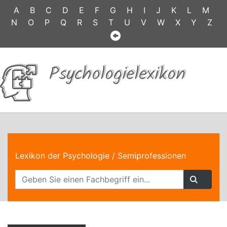
A
B
C
D
E
F
G
H
I
J
K
L
M
N
O
P
Q
R
S
T
U
V
W
X
Y
Z
Psychologielexikon
Lexikon der Psychologie
/ Semiprofessionen