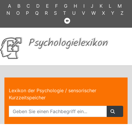
A
B
C
D
E
F
G
H
I
J
K
L
M
N
O
P
Q
R
S
T
U
V
W
X
Y
Z
Psychologielexikon
Lexikon der Psychologie
/ sensorischer
Kurzzeitspeicher