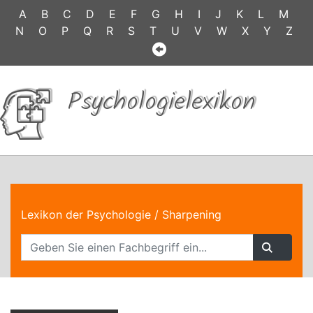
A
B
C
D
E
F
G
H
I
J
K
L
M
N
O
P
Q
R
S
T
U
V
W
X
Y
Z
Psychologielexikon
Lexikon der Psychologie
/ Sharpening