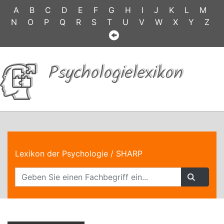
A
B
C
D
E
F
G
H
I
J
K
L
M
N
O
P
Q
R
S
T
U
V
W
X
Y
Z
Psychologielexikon
Lexikon der Psychologie
/ SHARP