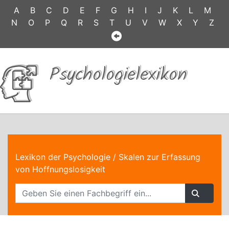
A
B
C
D
E
F
G
H
I
J
K
L
M
N
O
P
Q
R
S
T
U
V
W
X
Y
Z
Psychologielexikon
Lexikon der Psychologie
/ Skalen zur Erfassung
von Hoffnungslosigkeit