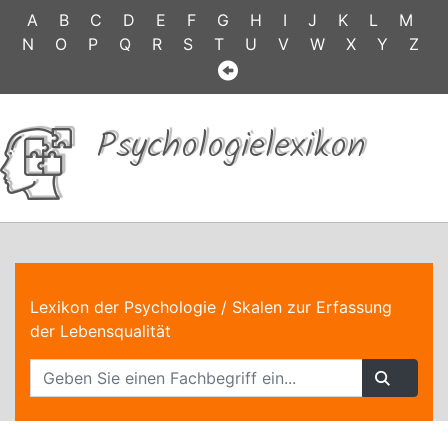
A
B
C
D
E
F
G
H
I
J
K
L
M
N
O
P
Q
R
S
T
U
V
W
X
Y
Z
Psychologielexikon
Lexikon der Psychologie
/ Skalen zur Erfassung
der Lebensqualität