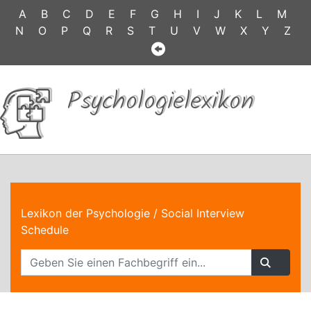
A
B
C
D
E
F
G
H
I
J
K
L
M
N
O
P
Q
R
S
T
U
V
W
X
Y
Z
Psychologielexikon
Lexikon der Psychologie
/ Social Interview
Schedule