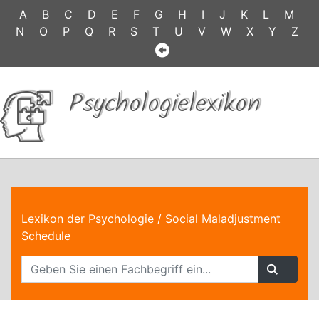
A
B
C
D
E
F
G
H
I
J
K
L
M
N
O
P
Q
R
S
T
U
V
W
X
Y
Z
Psychologielexikon
Lexikon der Psychologie
/ Social Maladjustment
Schedule