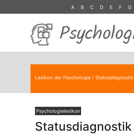
A
B
C
D
E
F
G
Psycholog
Lexikon der Psychologie
/ Statusdiagnostik
Psychologielexikon
Statusdiagnostik