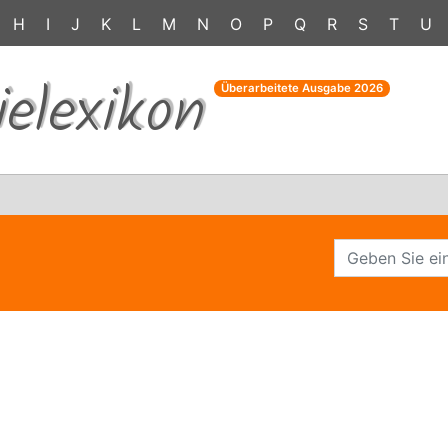
H
I
J
K
L
M
N
O
P
Q
R
S
T
U
ielexikon
Überarbeitete Ausgabe
2026