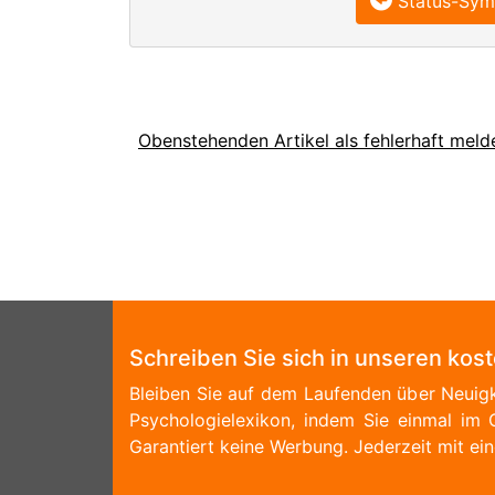
Status-Sym
Obenstehenden Artikel als fehlerhaft meld
Schreiben Sie sich in unseren kos
Bleiben Sie auf dem Laufenden über Neuigk
Psychologielexikon, indem Sie einmal im 
Garantiert keine Werbung. Jederzeit mit ein