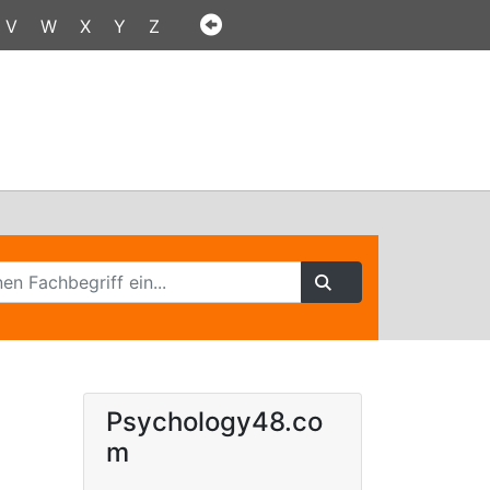
V
W
X
Y
Z
Psychology48.co
m