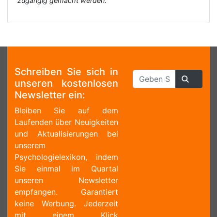
zugängig gemacht werden.
Schreiben Sie sich in
unseren kostenlosen
Newsletter ein:
Bleiben Sie auf dem
Laufenden über Neuigkeiten
und Aktualisierungen bei
unserem
Psychologielexikon, indem
Sie einmal im Quartal
unseren Newsletter
empfangen. Garantiert
keine Werbung. Jederzeit
mit einem Klick