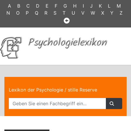
A
B
C
D
E
F
G
H
I
J
K
L
M
N
O
P
Q
R
S
T
U
V
W
X
Y
Z
Psychologielexikon
Lexikon der Psychologie
/ stille Reserve