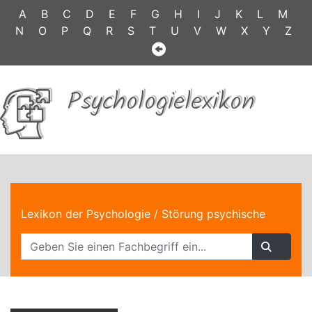
A
B
C
D
E
F
G
H
I
J
K
L
M
N
O
P
Q
R
S
T
U
V
W
X
Y
Z
Psychologielexikon
Lexikon der Psychologie
/ Störung psychische