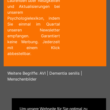
Laufenden über Neuigkeiten
und Aktualisierungen bei
unserem
Psychologielexikon, indem
Sie einmal im Quartal
unseren Newsletter
empfangen. Garantiert
keine Werbung. Jederzeit
mit einem Klick
abbestellbar.
Weitere Begriffe:
AVI
|
Dementia senilis
|
Menschenbilder
Um unsere Webseite für Sie optimal zu