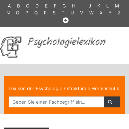
A
B
C
D
E
F
G
H
I
J
K
L
M
N
O
P
Q
R
S
T
U
V
W
X
Y
Z
Psychologielexikon
Lexikon der Psychologie
/ strukturale Hermeneutik