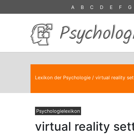
A
B
C
D
E
F
G
Psycholog
Lexikon der Psychologie
/ virtual reality se
Psychologielexikon
virtual reality set