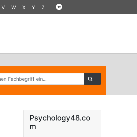
V
W
X
Y
Z
Psychology48.co
m