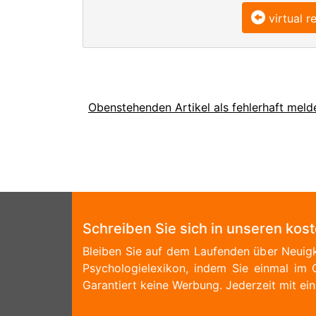
virtual re
Obenstehenden Artikel als fehlerhaft meld
Schreiben Sie sich in unseren kos
Bleiben Sie auf dem Laufenden über Neuigk
Psychologielexikon, indem Sie einmal im 
Garantiert keine Werbung. Jederzeit mit ein