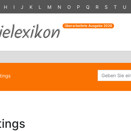
H
I
J
K
L
M
N
O
P
Q
R
S
T
U
ielexikon
Überarbeitete Ausgabe
2026
ttings
tings