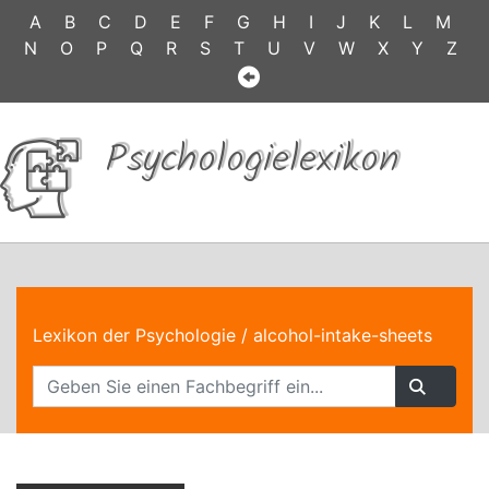
A
B
C
D
E
F
G
H
I
J
K
L
M
N
O
P
Q
R
S
T
U
V
W
X
Y
Z
Psychologielexikon
Lexikon der Psychologie
/ alcohol-intake-sheets