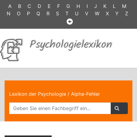
A
B
C
D
E
F
G
H
I
J
K
L
M
N
O
P
Q
R
S
T
U
V
W
X
Y
Z
Psychologielexikon
Lexikon der Psychologie
/ Alpha-Fehler