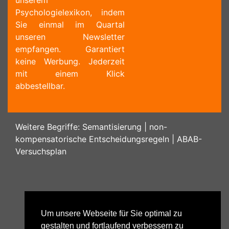
unserem
Psychologielexikon, indem
Sie einmal im Quartal
unseren Newsletter
empfangen. Garantiert
keine Werbung. Jederzeit
mit einem Klick
abbestellbar.
Weitere Begriffe:
Semantisierung
|
non-
kompensatorische Entscheidungsregeln
|
ABAB-
Versuchsplan
Um unsere Webseite für Sie optimal zu
gestalten und fortlaufend verbessern zu