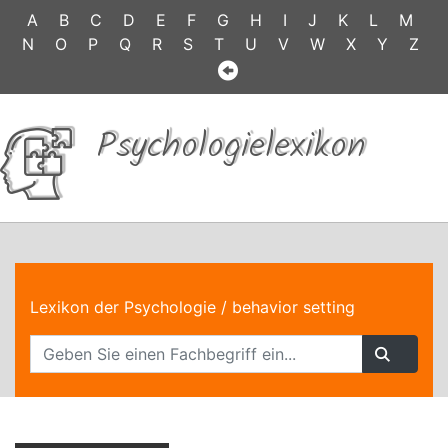
A
B
C
D
E
F
G
H
I
J
K
L
M
N
O
P
Q
R
S
T
U
V
W
X
Y
Z
Psychologielexikon
Lexikon der Psychologie
/ behavior setting