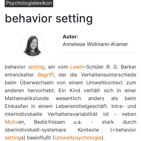
Psychologielexikon
behavior setting
Autor:
Anneliese Widmann-Kramer
behavior
setting
, ein vom
Lewin
-Schüler R. G. Barker
entwickelter
Begriff
, der die Verhaltensunterschiede
beim Überwechseln von einem Umweltkontext zum
anderen hervorhebt: Ein Kind verhält sich in einer
Mathematikstunde wesentlich anders als beim
Einkaufen in einem Lebensmittelgeschäft. Intra- und
interindividuelle Verhaltensvariabilität ist - neben
Motiv
en, Bedürfnissen u.a. - stark durch
überindividuell-systemare Kontexte (=behavior
setting
s) beeinflußt (
Umweltpsychologie
).