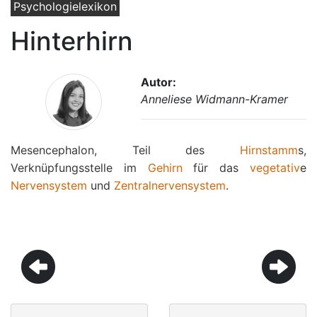
Psychologielexikon
Hinterhirn
Autor:
Anneliese Widmann-Kramer
Mesencephalon, Teil des
Hirnstamm
s,
Verknüpfungsstelle im
Gehirn
für das
vegetativ
e
Nervensystem
und
Zentralnervensystem
.