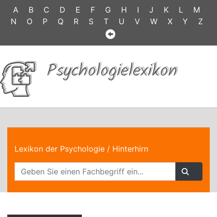
A
B
C
D
E
F
G
H
I
J
K
L
M
N
O
P
Q
R
S
T
U
V
W
X
Y
Z
Psychologielexikon
Lexikon der Psychologie
/ Hinterhirn