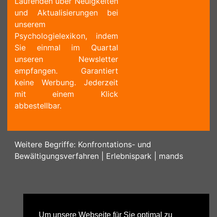
Laufenden über Neuigkeiten
und Aktualisierungen bei
unserem
Psychologielexikon, indem
Sie einmal im Quartal
unseren Newsletter
empfangen. Garantiert
keine Werbung. Jederzeit
mit einem Klick
abbestellbar.
Weitere Begriffe:
Konfrontations- und
Bewältigungsverfahren
|
Erlebnispark
|
mands
Um unsere Webseite für Sie optimal zu