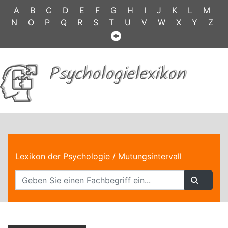
A
B
C
D
E
F
G
H
I
J
K
L
M
N
O
P
Q
R
S
T
U
V
W
X
Y
Z
Psychologielexikon
Lexikon der Psychologie
/ Mutungsintervall