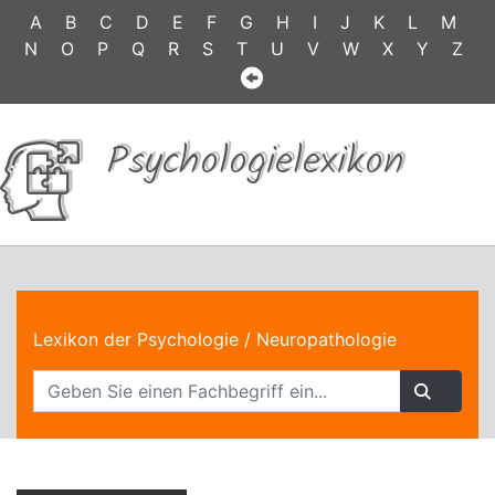
A
B
C
D
E
F
G
H
I
J
K
L
M
N
O
P
Q
R
S
T
U
V
W
X
Y
Z
Psychologielexikon
Lexikon der Psychologie
/ Neuropathologie