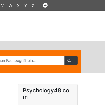
V
W
X
Y
Z
Psychology48.co
m