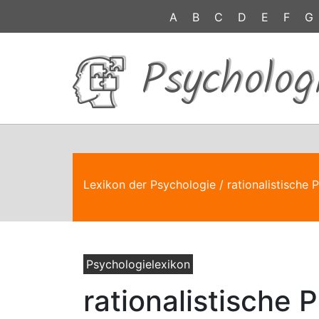
A
B
C
D
E
F
G
Psycholog
Lexikon der Psychologie
/ rationalistische 
Psychologielexikon
rationalistische 