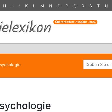
H
I
J
K
L
M
N
O
P
Q
R
S
T
U
ielexikon
Überarbeitete Ausgabe
2026
Psychologie
Psychologie