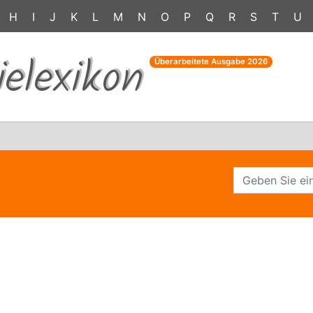
H
I
J
K
L
M
N
O
P
Q
R
S
T
U
ielexikon
Überarbeitete Ausgabe
2026