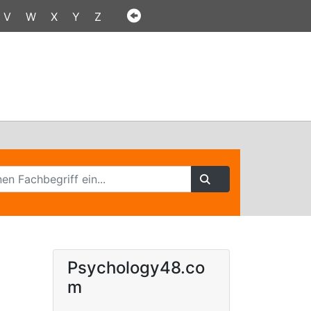
V
W
X
Y
Z
Psychology48.co
m