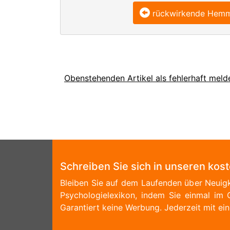
rückwirkende Hem
Obenstehenden Artikel als fehlerhaft meld
Schreiben Sie sich in unseren kos
Bleiben Sie auf dem Laufenden über Neuigk
Psychologielexikon, indem Sie einmal im 
Garantiert keine Werbung. Jederzeit mit ein