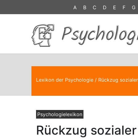
A
B
C
D
E
F
G
Psycholog
Lexikon der Psychologie
/ Rückzug sozialer
Psychologielexikon
Rückzug sozialer