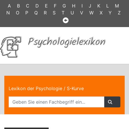
A
B
C
D
E
F
G
H
I
J
K
L
M
N
O
P
Q
R
S
T
U
V
W
X
Y
Z
Psychologielexikon
Lexikon der Psychologie
/ S-Kurve