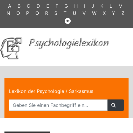
A
B
C
D
E
F
G
H
I
J
K
L
M
N
O
P
Q
R
S
T
U
V
W
X
Y
Z
Psychologielexikon
Lexikon der Psychologie
/ Sarkasmus