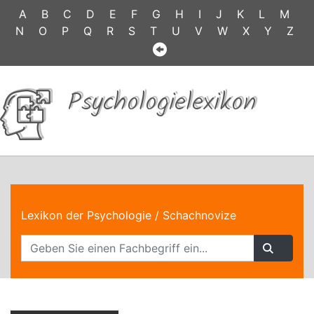
A
B
C
D
E
F
G
H
I
J
K
L
M
N
O
P
Q
R
S
T
U
V
W
X
Y
Z
Psychologielexikon
Lexikon der Psychologie
/ Schachnovize