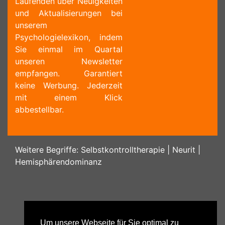
Laufenden über Neuigkeiten
und Aktualisierungen bei
unserem
Psychologielexikon, indem
Sie einmal im Quartal
unseren Newsletter
empfangen. Garantiert
keine Werbung. Jederzeit
mit einem Klick
abbestellbar.
Weitere Begriffe:
Selbstkontrolltherapie
|
Neurit
|
Hemisphärendominanz
Um unsere Webseite für Sie optimal zu