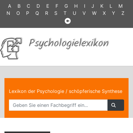
A
B
C
D
E
F
G
H
I
J
K
L
M
N
O
P
Q
R
S
T
U
V
W
X
Y
Z
Psychologielexikon
Lexikon der Psychologie
/ schöpferische Synthese