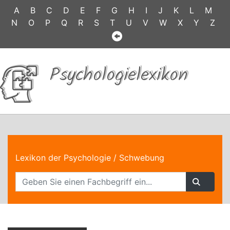
A
B
C
D
E
F
G
H
I
J
K
L
M
N
O
P
Q
R
S
T
U
V
W
X
Y
Z
Psychologielexikon
Lexikon der Psychologie
/ Schwebung