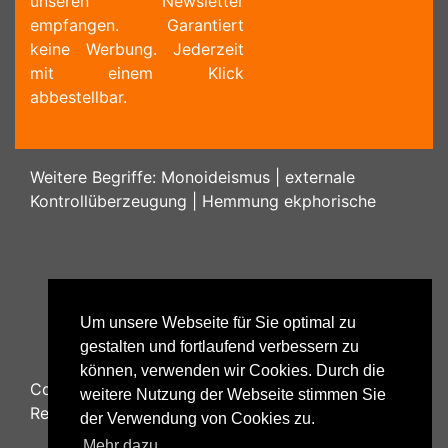
unseren Newsletter
empfangen. Garantiert
keine Werbung. Jederzeit
mit einem Klick
abbestellbar.
Weitere Begriffe:
Monoideismus
|
externale
Kontrollüberzeugung
|
Hemmung ekphorische
Um unsere Webseite für Sie optimal zu
gestalten und fortlaufend verbessern zu
können, verwenden wir Cookies. Durch die
Copyright ©
2026
Psychology48.com - All Rights
weitere Nutzung der Webseite stimmen Sie
Reserved.
der Verwendung von Cookies zu.
Mehr dazu