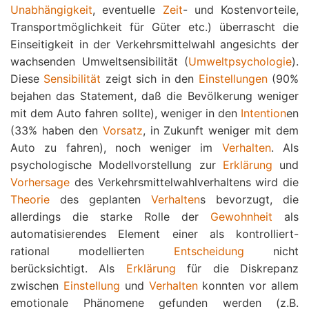
Unabhängigkeit
, eventuelle
Zeit
- und Kostenvorteile,
Transportmöglichkeit für Güter etc.) überrascht die
Einseitigkeit in der Verkehrsmittelwahl angesichts der
wachsenden Umweltsensibilität (
Umweltpsychologie
).
Diese
Sensibilität
zeigt sich in den
Einstellungen
(90%
bejahen das Statement, daß die Bevölkerung weniger
mit dem Auto fahren sollte), weniger in den
Intention
en
(33% haben den
Vorsatz
, in Zukunft weniger mit dem
Auto zu fahren), noch weniger im
Verhalten
. Als
psychologische Modellvorstellung zur
Erklärung
und
Vorhersage
des Verkehrsmittelwahlverhaltens wird die
Theorie
des geplanten
Verhalten
s bevorzugt, die
allerdings die starke Rolle der
Gewohnheit
als
automatisierendes Element einer als kontrolliert-
rational modellierten
Entscheidung
nicht
berücksichtigt. Als
Erklärung
für die Diskrepanz
zwischen
Einstellung
und
Verhalten
konnten vor allem
emotionale Phänomene gefunden werden (z.B.