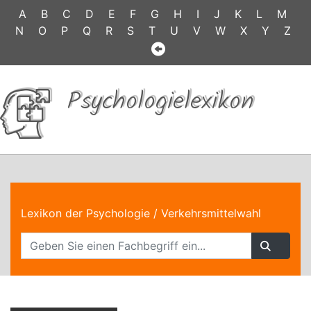
A
B
C
D
E
F
G
H
I
J
K
L
M
N
O
P
Q
R
S
T
U
V
W
X
Y
Z
Psychologielexikon
Lexikon der Psychologie
/ Verkehrsmittelwahl